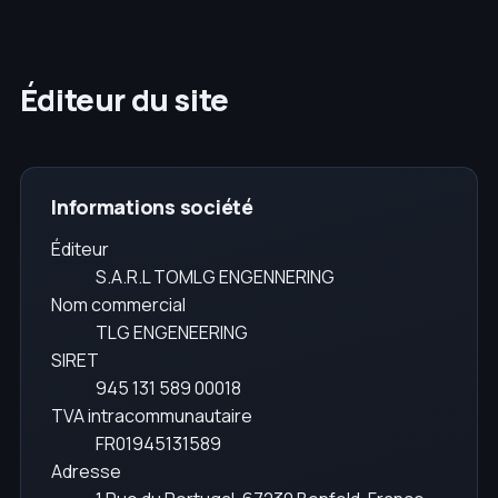
Éditeur du site
Informations société
Éditeur
S.A.R.L TOMLG ENGENNERING
Nom commercial
TLG ENGENEERING
SIRET
945 131 589 00018
TVA intracommunautaire
FR01945131589
Adresse