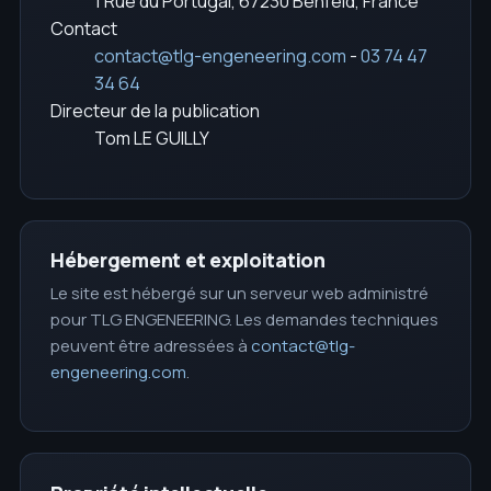
1 Rue du Portugal, 67230 Benfeld, France
Contact
contact@tlg-engeneering.com
-
03 74 47
34 64
Directeur de la publication
Tom LE GUILLY
Hébergement et exploitation
Le site est hébergé sur un serveur web administré
pour TLG ENGENEERING. Les demandes techniques
peuvent être adressées à
contact@tlg-
engeneering.com
.