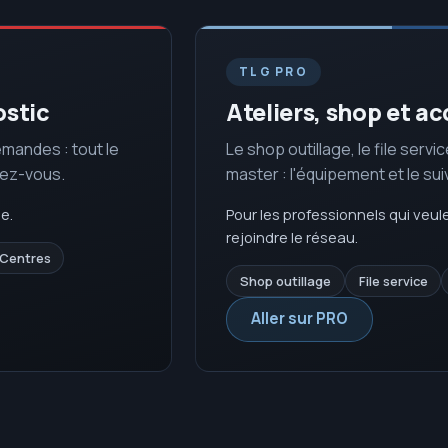
TLG PRO
ostic
Ateliers, shop et
emandes : tout le
Le shop outillage, le file servi
dez-vous.
master : l'équipement et le sui
e.
Pour les professionnels qui veu
rejoindre le réseau.
Centres
Shop outillage
File service
Aller sur PRO