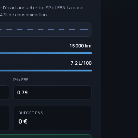
r l'écart annuel entre SP et E85. La base
14 % de consommation.
15 000 km
7,2 L/100
Prix E85
BUDGET E85
0 €