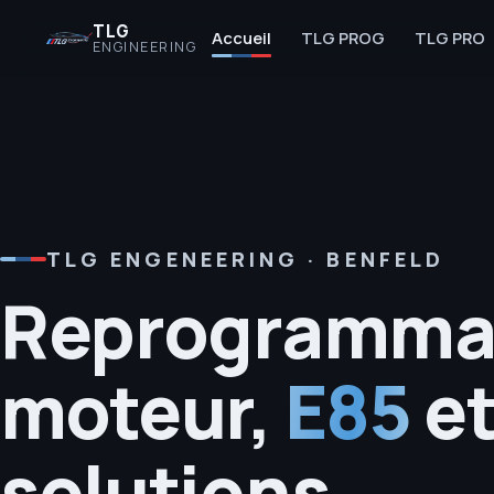
TLG
Accueil
TLG PROG
TLG PRO
ENGINEERING
TLG ENGENEERING · BENFELD
Reprogramma
moteur,
E85
e
solutions