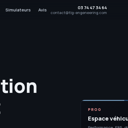
03 74 47 34 64
Simulateurs
Avis
contact@tlg-engeneering.com
tion
t
PROG
Espace véhic
Performance, E85, d